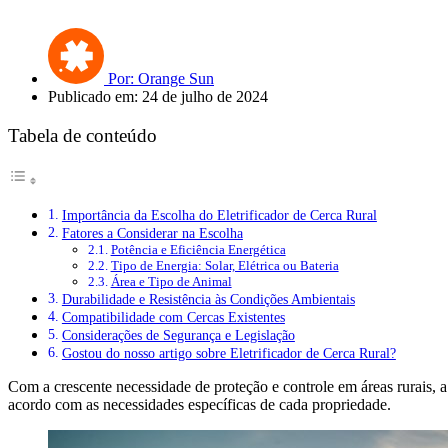
Por: Orange Sun
Publicado em: 24 de julho de 2024
Tabela de conteúdo
Importância da Escolha do Eletrificador de Cerca Rural
Fatores a Considerar na Escolha
Potência e Eficiência Energética
Tipo de Energia: Solar, Elétrica ou Bateria
Área e Tipo de Animal
Durabilidade e Resistência às Condições Ambientais
Compatibilidade com Cercas Existentes
Considerações de Segurança e Legislação
Gostou do nosso artigo sobre Eletrificador de Cerca Rural?
Com a crescente necessidade de proteção e controle em áreas rurais, a
acordo com as necessidades específicas de cada propriedade.